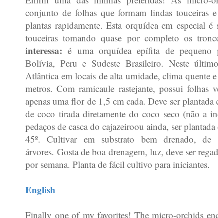
conjunto de folhas que formam lindas touceiras 
plantas rapidamente. Esta orquídea em especial 
touceiras tomando quase por completo os tronc
interessa:
é uma orquídea epífita de pequeno p
Bolívia, Peru e Sudeste Brasileiro. Neste últi
Atlântica em locais de alta umidade, clima quente e
metros. Com ramicaule rastejante, possui folhas v
apenas uma flor de 1,5 cm cada. Deve ser plantada
de coco tirada diretamente do coco seco (não a i
pedaços de casca do cajazeiro
ou ainda, ser plantada
45º. Cultivar em substrato bem drenado, de 
árvores.
Gosta de boa drenagem, luz, deve ser rega
por semana. Planta de fácil cultivo para iniciantes.
English
Finally one of my favorites! The micro-orchids enc