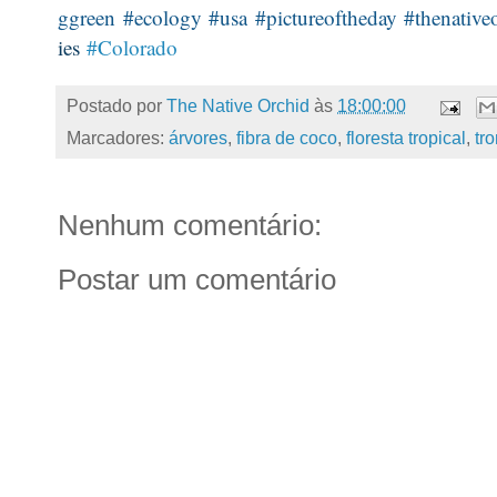
ggreen
#ecology
#usa
#pictureoftheday
#thenative
ies
#Colorado
Postado por
The Native Orchid
às
18:00:00
Marcadores:
árvores
,
fibra de coco
,
floresta tropical
,
tr
Nenhum comentário:
Postar um comentário