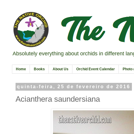
Absolutely everything about orchids in different la
Home
Books
About Us
Orchid Event Calendar
Photo 
quinta-feira, 25 de fevereiro de 2016
Acianthera saundersiana