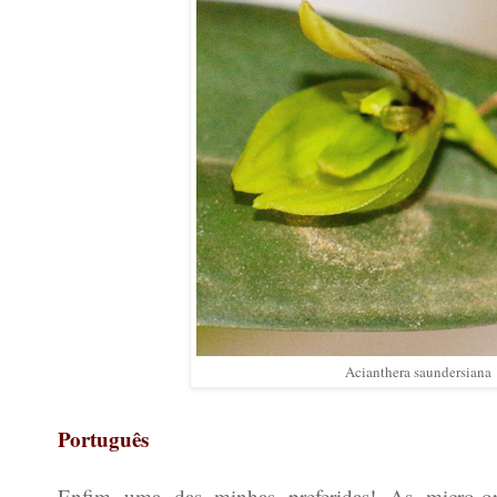
Acianthera saundersiana
Português
Enfim uma das minhas preferidas! As micro-o