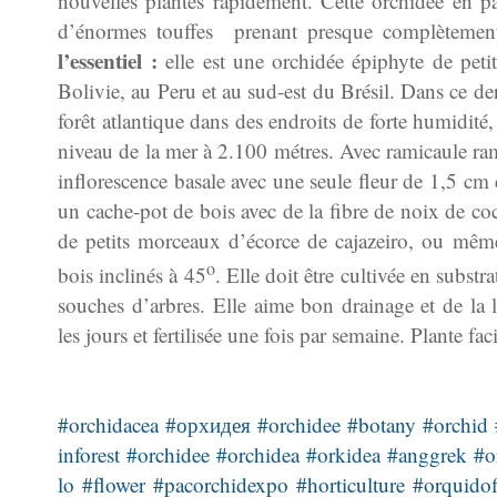
nouvelles plantes rapidement. Cette orchidée en par
d’énormes touffes prenant presque complètemen
l’essentiel :
e
lle est une orchidée épiphyte de peti
Bolivie, au Peru et au sud-est du Brésil. Dans ce der
forêt atlantique dans des endroits de forte humidité,
niveau de la mer à 2.100 métres. Avec ramicaule rampa
inflorescence basale avec une seule fleur de 1,5 cm 
un cache-pot de bois avec de la fibre de noix de coc
de petits morceaux d’écorce de cajazeiro
, ou même
o
bois inclinés à 45
. Elle doit être cultivée en substr
souches d’arbres.
Elle aime bon drainage et de la l
les jours et fertilisée une fois par semaine. Plante fa
#orchidacea
#орхидея
#orchidee
#botany
#orchid
inforest
#orchidee
#orchidea
#orkidea
#anggrek
#o
lo
#flower
#pacorchidexpo
#horticulture
#orquidof