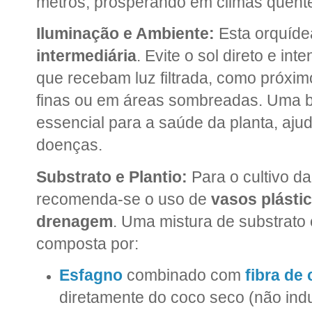
metros, prosperando em climas quent
Iluminação e Ambiente:
Esta orquíde
intermediária
. Evite o sol direto e int
que recebam luz filtrada, como próxim
finas ou em áreas sombreadas. Uma
essencial para a saúde da planta, aju
doenças.
Substrato e Plantio:
Para o cultivo da 
recomenda-se o uso de
vasos plásti
drenagem
. Uma mistura de substrato 
composta por:
Esfagno
combinado com
fibra de
diretamente do coco seco (não indu