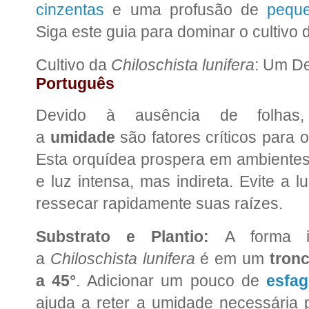
cinzentas
e uma profusão de
peque
Siga este guia para dominar o cultivo 
Cultivo da
Chiloschista lunifera
: Um De
Português
Devido à ausência de folh
a
umidade
são fatores críticos para 
Esta orquídea prospera em ambientes
e luz intensa, mas indireta. Evite a l
ressecar rapidamente suas raízes.
Substrato e Plantio:
A forma id
a
Chiloschista lunifera
é em um
tron
a 45°
. Adicionar um pouco de
esfa
ajuda a reter a umidade necessária 