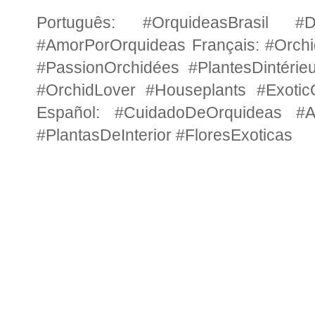
Português: #OrquideasBrasil #Di
#AmorPorOrquideas Français: #Orchi
#PassionOrchidées #PlantesDintérie
#OrchidLover #Houseplants #Exotic
Español: #CuidadoDeOrquideas #A
#PlantasDeInterior #FloresExoticas