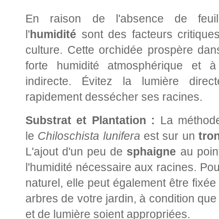
En raison de l'absence de feui
l'
humidité
sont des facteurs critique
culture. Cette orchidée prospère da
forte humidité atmosphérique et à
indirecte. Évitez la lumière direc
rapidement dessécher ses racines.
Substrat et Plantation :
La méthode 
le
Chiloschista lunifera
est sur un
tro
L'ajout d'un peu de
sphaigne
au point
l'humidité nécessaire aux racines. Po
naturel, elle peut également être fixé
arbres de votre jardin, à condition que
et de lumière soient appropriées.