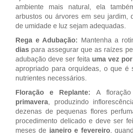
ambiente mais natural, ela tamb
arbustos ou árvores em seu jardim,
de umidade e luz sejam adequadas.
Rega e Adubação:
Mantenha a roti
dias
para assegurar que as raízes p
adubação deve ser feita
uma vez po
apropriado para orquídeas, o que é s
nutrientes necessários.
Floração e Replante:
A floraçã
primavera
, produzindo inflorescê
dezenas de pequenas flores perfu
procedimento delicado e deve ser fei
meses de
janeiro e fevereiro
, quan