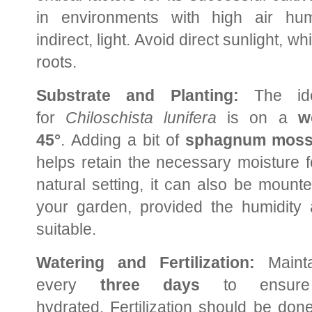
in environments with high air hum
indirect, light. Avoid direct sunlight, wh
roots.
Substrate and Planting:
The idea
for
Chiloschista lunifera
is on a
w
45°
. Adding a bit of
sphagnum mos
helps retain the necessary moisture f
natural setting, it can also be mount
your garden, provided the humidity a
suitable.
Watering and Fertilization:
Mainta
every
three days
to ensure 
hydrated. Fertilization should be do