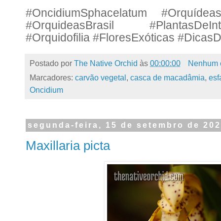
#OncidiumSphacelatum #Orquídeas
#OrquideasBrasil #PlantasDeI
#Orquidofilia #FloresExóticas #DicasD
Postado por
The Native Orchid
às
00:00:00
Nenhum 
Marcadores:
carvão vegetal
,
casca de macadâmia
,
esf
Oncidium
segunda-feira, 15 de setembro de 20
Maxillaria picta