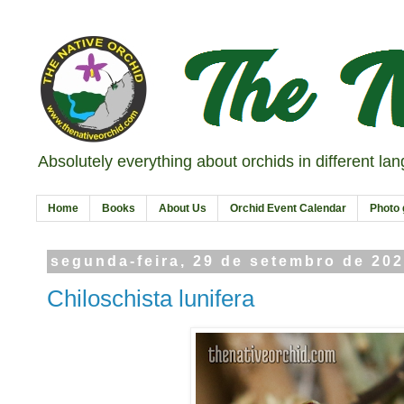
Absolutely everything about orchids in different la
Home
Books
About Us
Orchid Event Calendar
Photo 
segunda-feira, 29 de setembro de 20
Chiloschista lunifera