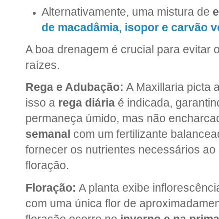
Alternativamente, uma mistura de
e
de macadâmia, isopor e carvão v
A boa drenagem é crucial para evitar
raízes.
Rega e Adubação:
A Maxillaria picta
isso a
rega diária
é indicada, garantin
permaneça úmido, mas não encharca
semanal
com um fertilizante balance
fornecer os nutrientes necessários a
floração.
Floração:
A planta exibe inflorescênc
com uma única flor de aproximadamen
floração ocorre no
inverno e na prim