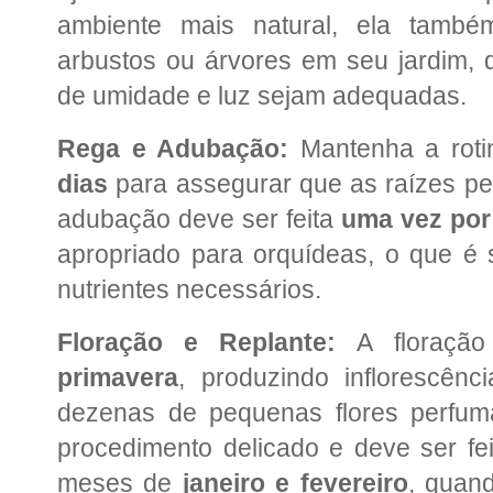
ambiente mais natural, ela tamb
arbustos ou árvores em seu jardim,
de umidade e luz sejam adequadas.
Rega e Adubação:
Mantenha a roti
dias
para assegurar que as raízes p
adubação deve ser feita
uma vez po
apropriado para orquídeas, o que é s
nutrientes necessários.
Floração e Replante:
A floraçã
primavera
, produzindo inflorescê
dezenas de pequenas flores perfu
procedimento delicado e deve ser fei
meses de
janeiro e fevereiro
, quan