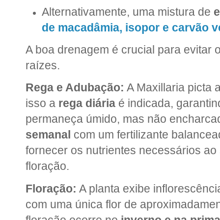
Alternativamente, uma mistura de
e
de macadâmia, isopor e carvão v
A boa drenagem é crucial para evitar
raízes.
Rega e Adubação:
A Maxillaria picta
isso a
rega diária
é indicada, garantin
permaneça úmido, mas não encharca
semanal
com um fertilizante balance
fornecer os nutrientes necessários a
floração.
Floração:
A planta exibe inflorescênc
com uma única flor de aproximadamen
floração ocorre no
inverno e na prim