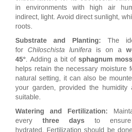
in environments with high air hum
indirect, light. Avoid direct sunlight, wh
roots.
Substrate and Planting:
The idea
for
Chiloschista lunifera
is on a
w
45°
. Adding a bit of
sphagnum mos
helps retain the necessary moisture f
natural setting, it can also be mount
your garden, provided the humidity a
suitable.
Watering and Fertilization:
Mainta
every
three days
to ensure 
hydrated. Fertilization should be do