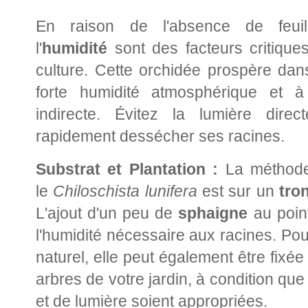
En raison de l'absence de feui
l'
humidité
sont des facteurs critique
culture. Cette orchidée prospère da
forte humidité atmosphérique et à
indirecte. Évitez la lumière direc
rapidement dessécher ses racines.
Substrat et Plantation :
La méthode 
le
Chiloschista lunifera
est sur un
tro
L'ajout d'un peu de
sphaigne
au point
l'humidité nécessaire aux racines. Po
naturel, elle peut également être fixé
arbres de votre jardin, à condition que
et de lumière soient appropriées.