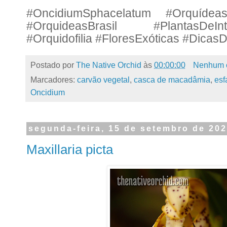
#OncidiumSphacelatum #Orquídeas
#OrquideasBrasil #PlantasDeI
#Orquidofilia #FloresExóticas #DicasD
Postado por
The Native Orchid
às
00:00:00
Nenhum 
Marcadores:
carvão vegetal
,
casca de macadâmia
,
esf
Oncidium
segunda-feira, 15 de setembro de 20
Maxillaria picta