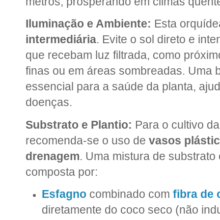
metros, prosperando em climas quent
Iluminação e Ambiente:
Esta orquíde
intermediária
. Evite o sol direto e int
que recebam luz filtrada, como próxim
finas ou em áreas sombreadas. Uma
essencial para a saúde da planta, aju
doenças.
Substrato e Plantio:
Para o cultivo da 
recomenda-se o uso de
vasos plásti
drenagem
. Uma mistura de substrato 
composta por:
Esfagno
combinado com
fibra de
diretamente do coco seco (não indu