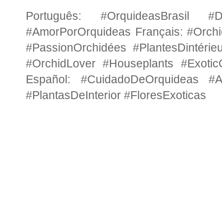
Português: #OrquideasBrasil #Di
#AmorPorOrquideas Français: #Orchi
#PassionOrchidées #PlantesDintérie
#OrchidLover #Houseplants #Exotic
Español: #CuidadoDeOrquideas #A
#PlantasDeInterior #FloresExoticas