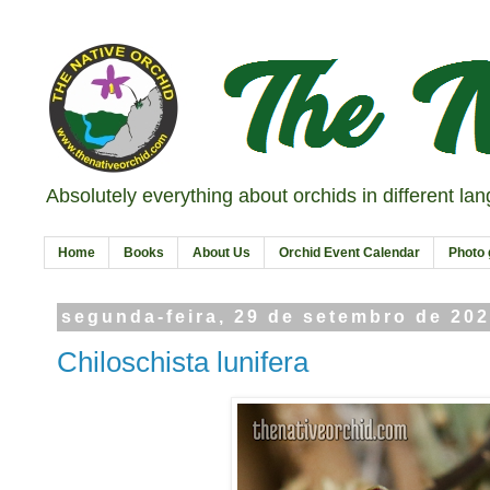
Absolutely everything about orchids in different la
Home
Books
About Us
Orchid Event Calendar
Photo 
segunda-feira, 29 de setembro de 20
Chiloschista lunifera