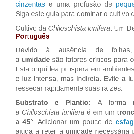
cinzentas
e uma profusão de
peque
Siga este guia para dominar o cultivo 
Cultivo da
Chiloschista lunifera
: Um De
Português
Devido à ausência de folh
a
umidade
são fatores críticos para 
Esta orquídea prospera em ambientes
e luz intensa, mas indireta. Evite a l
ressecar rapidamente suas raízes.
Substrato e Plantio:
A forma id
a
Chiloschista lunifera
é em um
tron
a 45°
. Adicionar um pouco de
esfa
ajuda a reter a umidade necessária 