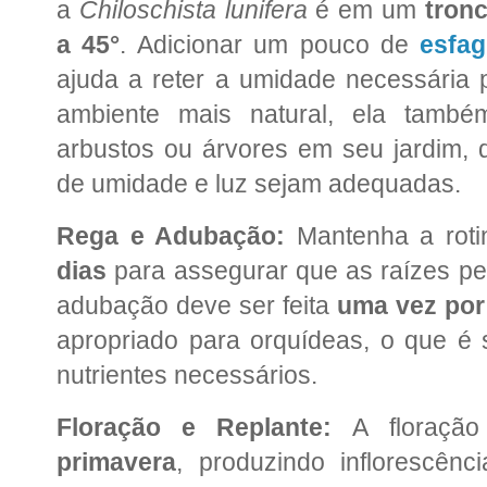
a
Chiloschista lunifera
é em um
tron
a 45°
. Adicionar um pouco de
esfa
ajuda a reter a umidade necessária 
ambiente mais natural, ela tamb
arbustos ou árvores em seu jardim,
de umidade e luz sejam adequadas.
Rega e Adubação:
Mantenha a roti
dias
para assegurar que as raízes p
adubação deve ser feita
uma vez po
apropriado para orquídeas, o que é s
nutrientes necessários.
Floração e Replante:
A floraçã
primavera
, produzindo inflorescê