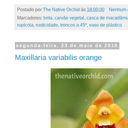
Postado por
The Native Orchid
às
18:00:00
Nenhum 
Marcadores:
brita
,
carvão vegetal
,
casca de macadâmi
rupícola
,
rusticidade
,
troncos a 45º
,
vaso de plástico
segunda-feira, 23 de maio de 2016
Maxillaria variabilis orange