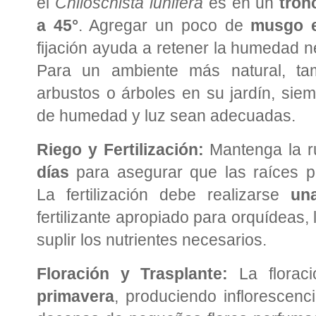
el
Chiloschista lunifera
es en un
tron
a 45°
. Agregar un poco de
musgo 
fijación ayuda a retener la humedad n
Para un ambiente más natural, ta
arbustos o árboles en su jardín, sie
de humedad y luz sean adecuadas.
Riego y Fertilización:
Mantenga la r
días
para asegurar que las raíces p
La fertilización debe realizarse
un
fertilizante apropiado para orquídeas, 
suplir los nutrientes necesarios.
Floración y Trasplante:
La florac
primavera
, produciendo inflorescen