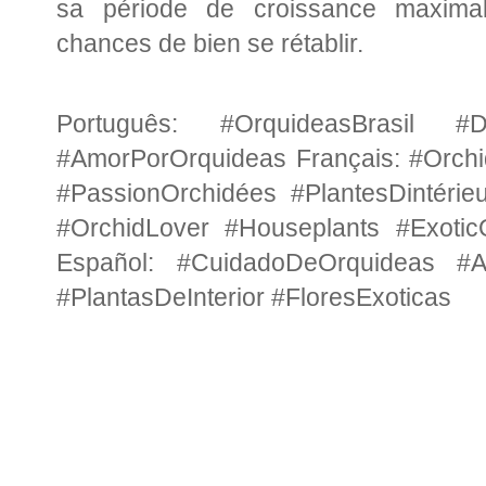
sa période de croissance maximal
chances de bien se rétablir.
Português: #OrquideasBrasil #Di
#AmorPorOrquideas Français: #Orchi
#PassionOrchidées #PlantesDintérie
#OrchidLover #Houseplants #Exotic
Español: #CuidadoDeOrquideas #A
#PlantasDeInterior #FloresExoticas