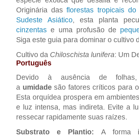
Originária das
florestas tropicais do
Sudeste Asiático
, esta planta pec
cinzentas
e uma profusão de
peque
Siga este guia para dominar o cultivo 
Cultivo da
Chiloschista lunifera
: Um De
Português
Devido à ausência de folh
a
umidade
são fatores críticos para 
Esta orquídea prospera em ambientes
e luz intensa, mas indireta. Evite a l
ressecar rapidamente suas raízes.
Substrato e Plantio:
A forma id