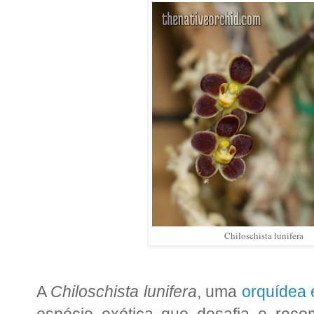
Chiloschista lunifera
A
Chiloschista lunifera
, uma
orquídea 
espécie exótica que desafia e reco