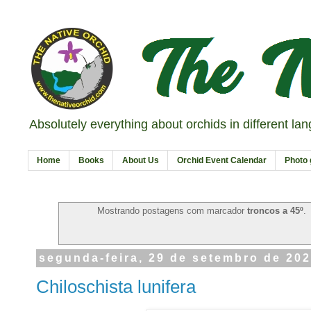
Absolutely everything about orchids in different la
Home
Books
About Us
Orchid Event Calendar
Photo 
Mostrando postagens com marcador
troncos a 45º
.
segunda-feira, 29 de setembro de 20
Chiloschista lunifera