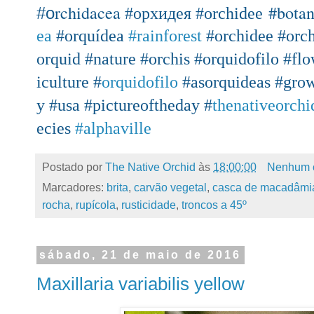
rchidacea
#bota
#o
#орхидея
#orchidee
ea
#orquídea
#rainforest
#orchidee
#orc
orquid
#nature
#orchis
#orquidofilo
#flo
iculture
#
orquidofilo
#asorquideas
#gro
y
#usa
#pictureoftheday
#
thenativeorchi
ecies
#alphaville
Postado por
The Native Orchid
às
18:00:00
Nenhum 
Marcadores:
brita
,
carvão vegetal
,
casca de macadâmi
rocha
,
rupícola
,
rusticidade
,
troncos a 45º
sábado, 21 de maio de 2016
Maxillaria variabilis yellow