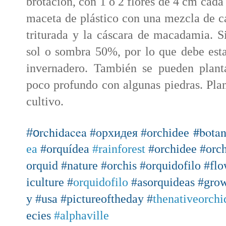
brotación, con 1 o 2 flores de 4 cm cada
maceta de plástico con una mezcla de ca
triturada y la cáscara de macadamia. 
sol o sombra 50%, por lo que debe estar
invernadero. También se pueden plant
poco profundo con algunas piedras. Plan
cultivo.
rchidacea
#bota
#o
#орхидея
#orchidee
ea
#orquídea
#rainforest
#orchidee
#orc
orquid
#nature
#orchis
#orquidofilo
#flo
iculture
#
orquidofilo
#asorquideas
#gro
y
#usa
#pictureoftheday
#
thenativeorchi
ecies
#alphaville