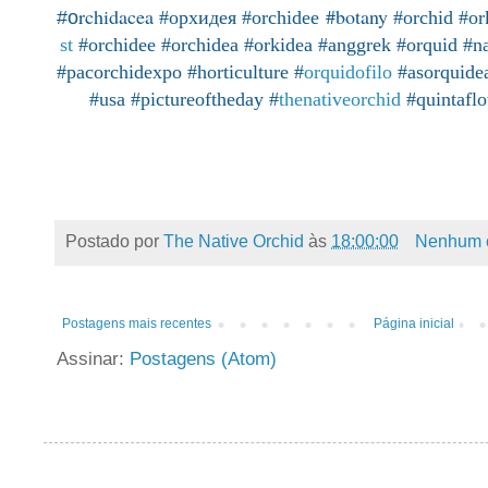
rchidacea
#botany
#o
#орхидея
#orchidee
#orchid
#or
st
#orchidee
#orchidea
#orkidea
#anggrek
#orquid
#n
#pacorchidexpo
#horticulture
#
orquidofilo
#asorquide
#usa
#pictureoftheday
#
thenativeorchid
#quintafl
Postado por
The Native Orchid
às
18:00:00
Nenhum 
Postagens mais recentes
Página inicial
Assinar:
Postagens (Atom)