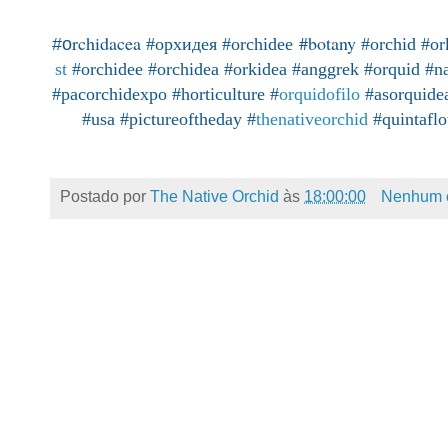
rchidacea
#botany
#o
#орхидея
#orchidee
#orchid
#or
st
#orchidee
#orchidea
#orkidea
#anggrek
#orquid
#n
#pacorchidexpo
#horticulture
#
orquidofilo
#asorquide
#usa
#pictureoftheday
#
thenativeorchid
#quintafl
Postado por
The Native Orchid
às
18:00:00
Nenhum 