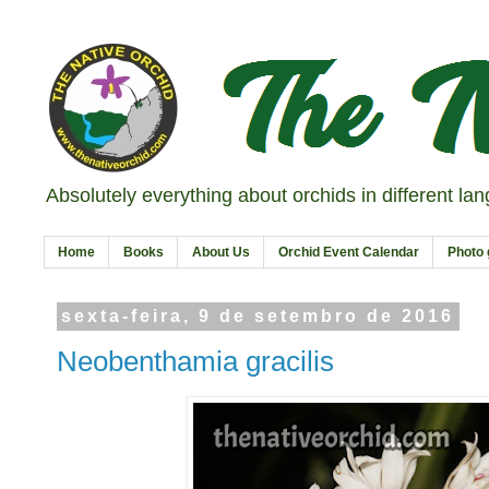
Absolutely everything about orchids in different la
Home
Books
About Us
Orchid Event Calendar
Photo 
sexta-feira, 9 de setembro de 2016
Neobenthamia gracilis